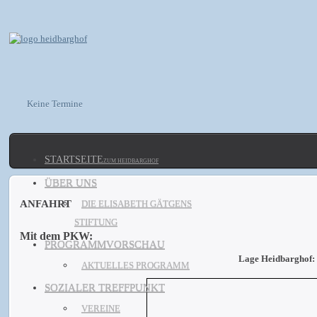
Keine Termine
STARTSEITE
ZUM HEIDBARGHOF
ÜBER UNS
ANFAHRT
DIE ELISABETH GÄTGENS
STIFTUNG
Mit dem PKW:
PROGRAMMVORSCHAU
Lage Heidbarghof:
AKTUELLES PROGRAMM
SOZIALER TREFFPUNKT
VEREINE