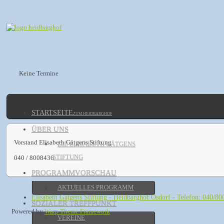
Keine Termine
STARTSEITE
ZUM HEIDBARGHOF
ÜBER UNS
Vorstand Elisabeth Gätgens Stiftung
DIE ELISABETH GÄTGENS
STIFTUNG
040 / 8008436
PROGRAMMVORSCHAU
Hindi
AKTUELLES PROGRAMM
Blue
Elisabeth Gätgens Stiftung - Heidbarghof Osdorf - Telefon: 040/8
Film
SOZIALER TREFFPUNKT
سكس
Powered by
Warp Theme Framework
VEREINE
مثليات